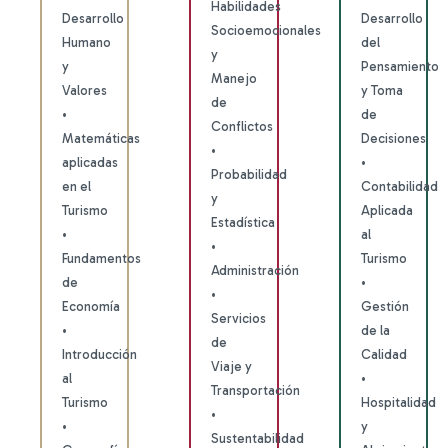
Habilidades
Desarrollo
Desarrollo
Socioemocionales
Humano
del
y
y
Pensamiento
Manejo
Valores
y Toma
de
•
de
Conflictos
Matemáticas
Decisiones
•
aplicadas
•
Probabilidad
en el
Contabilidad
y
Turismo
Aplicada
Estadística
•
al
•
Fundamentos
Turismo
Administración
de
•
•
Economía
Gestión
Servicios
•
de la
de
Introducción
Calidad
Viaje y
al
•
Transportación
Turismo
Hospitalidad
•
•
y
Sustentabilidad