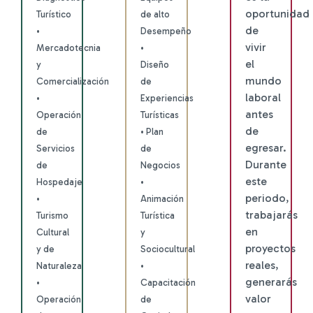
oportunidad
Turístico
de alto
de
•
Desempeño
vivir
Mercadotecnia
•
el
y
Diseño
mundo
Comercialización
de
laboral
•
Experiencias
antes
Operación
Turísticas
de
de
• Plan
egresar.
Servicios
de
Durante
de
Negocios
este
Hospedaje
•
periodo,
•
Animación
trabajarás
Turismo
Turística
en
Cultural
y
proyectos
y de
Sociocultural
reales,
Naturaleza
•
generarás
•
Capacitación
valor
Operación
de