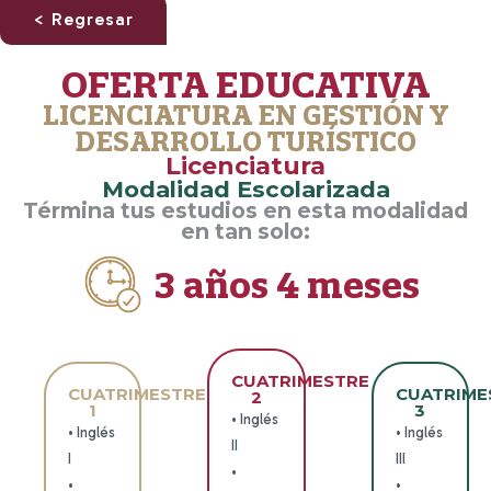
< Regresar
OFERTA EDUCATIVA
LICENCIATURA EN GESTIÓN Y
DESARROLLO TURÍSTICO
Licenciatura
Modalidad Escolarizada
Términa tus estudios en esta modalidad
en tan solo:
3 años 4 meses
CUATRIMESTRE
CUATRIMESTRE
CUATRIME
2
1
3
• Inglés
• Inglés
• Inglés
II
I
III
•
•
•