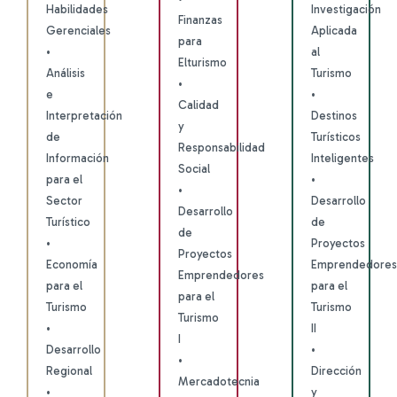
Habilidades
Investigación
Finanzas
Gerenciales
Aplicada
para
•
al
Elturismo
Análisis
Turismo
•
e
•
Calidad
Interpretación
Destinos
y
de
Turísticos
Responsabilidad
Información
Inteligentes
Social
para el
•
•
Sector
Desarrollo
Desarrollo
Turístico
de
de
•
Proyectos
Proyectos
Economía
Emprendedores
Emprendedores
para el
para el
para el
Turismo
Turismo
Turismo
•
II
I
Desarrollo
•
•
Regional
Dirección
Mercadotecnia
•
y