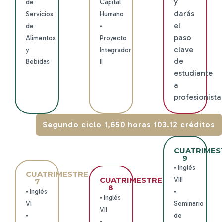
y
de
Capital
darás
Servicios
Humano
el
de
•
paso
Alimentos
Proyecto
clave
y
Integrador
de
Bebidas
II
estudiante
a
profesionista
Segundo ciclo 1,650 horas 103.12 créditos
CUATRIMES
9
• Inglés
CUATRIMESTRE
CUATRIMESTRE
VIII
7
8
• Inglés
•
• Inglés
VI
Seminario
VII
•
de
•