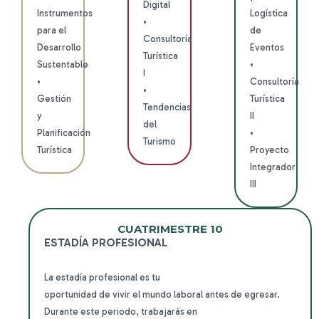
Digital
Instrumentos
Logística
•
para el
de
Consultoría
Desarrollo
Eventos
Turística
Sustentable
•
I
•
Consultoría
•
Gestión
Turística
Tendencias
y
II
del
Planificación
•
Turismo
Turística
Proyecto
Integrador
III
CUATRIMESTRE 10
ESTADÍA PROFESIONAL
La estadía profesional es tu
oportunidad de vivir el mundo
laboral antes de egresar.
Durante
este periodo, trabajarás en