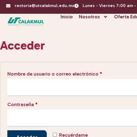
rectoria@utcalakmul.edu.mx
Lunes - Viernes 7:00 am 
Inicio
Nosotros
Oferta Ed
Acceder
Nombre de usuario o correo electrónico
*
Contraseña
*
Recuérdame