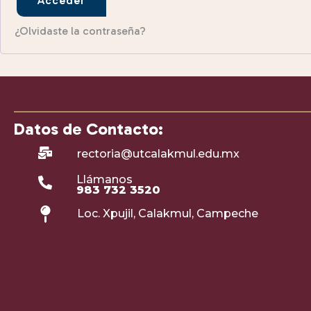
Acceder
¿Olvidaste la contraseña?
Datos de Contacto:
rectoria@utcalakmul.edu.mx
Llámanos
983 732 3520
Loc. Xpujil, Calakmul, Campeche