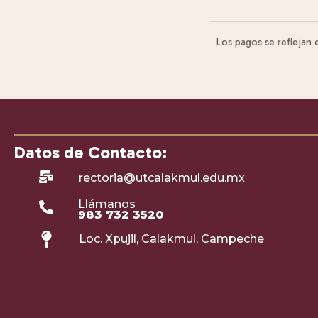
Los pagos se reflejan
Datos de Contacto:
rectoria@utcalakmul.edu.mx
Llámanos
983 732 3520
Loc. Xpujil, Calakmul, Campeche