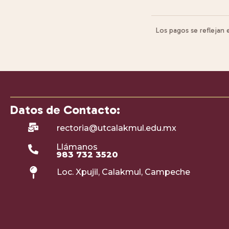
Los pagos se reflejan
Datos de Contacto:
rectoria@utcalakmul.edu.mx
Llámanos
983 732 3520
Loc. Xpujil, Calakmul, Campeche